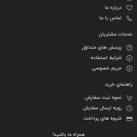
می‌کنند و راحتی شما را در فعالیت‌های بیرونی افزایش
درباره ما
می‌دهند.
تماس با ما
طراحی جمع‌وجور و حمل آسان:
این میزها به راحتی جمع
می‌شوند و فضای کمی را اشغال می‌کنند، بنابراین حمل و
خدمات مشتریان
جابجایی آن‌ها بسیار آسان است و برای سفرهای کمپینگ،
پیک‌نیک، یا هر فعالیت بیرونی دیگر مناسب هستند.
پرسش های متداول
مقاومت و دوام بالا:
ساخته شده از آلومینیوم مقاوم، این
شرایط استفاده
میزها در برابر شرایط آب و هوایی مختلف، رطوبت، و ضربه
حریم خصوصی
مقاوم بوده و طول عمر بالایی دارند.
امکان استفاده چندگانه:
میز کمپینگ تاشو می‌تواند برای
راهنمای خرید
انواع فعالیت‌ها مثل آشپزی در فضای باز، نوشیدن
نوشیدنی، صرف غذا یا حتی انجام کارهای اداری یا مطالعه
نحوه ثبت سفارش
در طبیعت مورد استفاده قرار گیرد.
رویه ارسال سفارش
آسان برای نظافت و نگهداری:
سطوح آلومینیومی این میزها
شیوه های پرداخت
به راحتی تمیز می‌شوند و نیاز به نگهداری پیچیده‌ای ندارند.
صرفه‌جویی در فضا:
طراحی تاشو به شما این امکان را
همراه ما باشید!