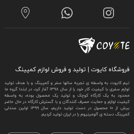
می‌دهد که پس از استفاده، آن را به‌راحتی جمع کرده و در
فضای کوچک حمل کنید.
استحکام و ثبات:
با ساختار مقاوم و پایه‌های محکم، این
میزها استحکام لازم برای تحمل وزن و انجام فعالیت‌های
مختلف را دارند.
این میزها بهترین انتخاب برای کسانی هستند که به دنبال یک
تجربه راحت، مقاوم و کارآمد در کمپینگ، پیک‌نیک یا هر نوع
فعالیت بیرونی دیگر هستند."
فروشگاه کایوت | تولید و فروش لوازم کمپینگ
تیم کایوت به واسطه ی تجربه سالها سفر و کمپینگ و با هدف تولید
لوازم سفری با کیفیت کار خود را از سال ۱۳۹۸ آغاز کرد، در ابتدا گروه ما
محدود به یک کارگاه کوچک و تولید یک محصول بوده، به واسطه
کیفیت لوازم و حمایت مصرف کنندگان و با گسترش کارگاه در حال حاضر
بیش از ۱۰ محصول در دست تولید داریم، سال ۱۳۹۹ اولین صندلی
کمپینگ دسته ی آلومینیوم را در ایران تولید کردیم.